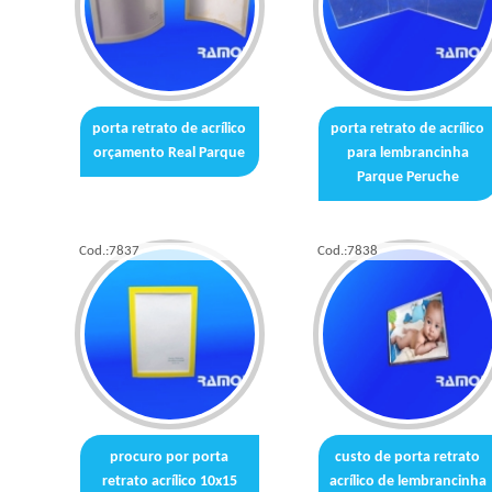
porta retrato de acrílico
porta retrato de acrílico
orçamento Real Parque
para lembrancinha
Parque Peruche
Cod.:
7837
Cod.:
7838
procuro por porta
custo de porta retrato
retrato acrílico 10x15
acrílico de lembrancinha