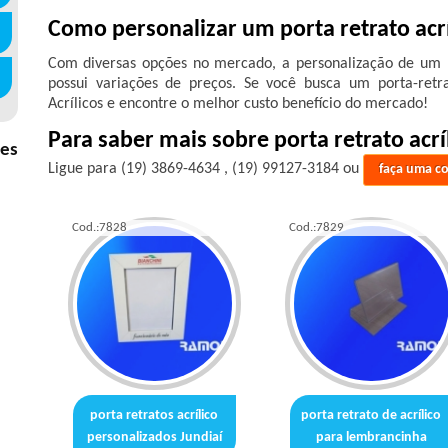
Como personalizar um porta retrato acr
Com diversas opções no mercado, a personalização de um p
possui variações de preços. Se você busca um porta-retr
Acrílicos e encontre o melhor custo benefício do mercado!
Para saber mais sobre porta retrato acr
nes
Ligue para
(19) 3869-4634
,
(19) 99127-3184
ou
faça uma c
Cod.:
7828
Cod.:
7829
porta retratos acrílico
porta retrato de acrílico
personalizados Jundiaí
para lembrancinha