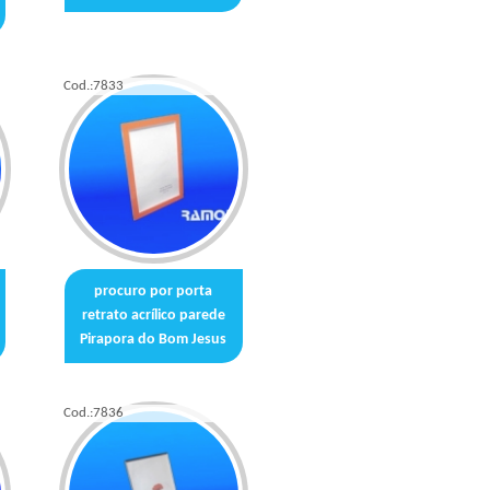
Cod.:
7833
procuro por porta
retrato acrílico parede
Pirapora do Bom Jesus
Cod.:
7836