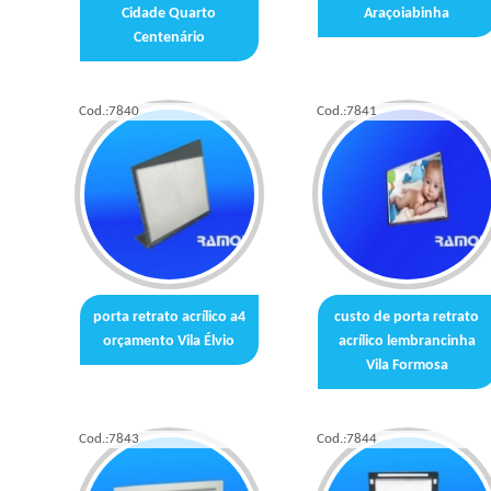
Cidade Quarto
Araçoiabinha
Centenário
Cod.:
7840
Cod.:
7841
porta retrato acrílico a4
custo de porta retrato
orçamento Vila Élvio
acrílico lembrancinha
Vila Formosa
Cod.:
7843
Cod.:
7844