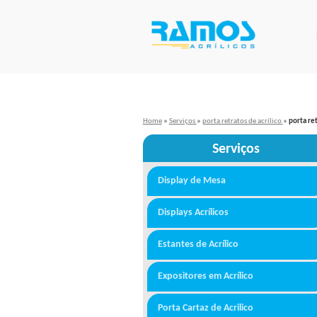
Home
»
Serviços
»
porta retratos de acrílico
»
porta re
Serviços
Display de Mesa
Displays Acrílicos
Estantes de Acrílico
Expositores em Acrílico
Porta Cartaz de Acrilico