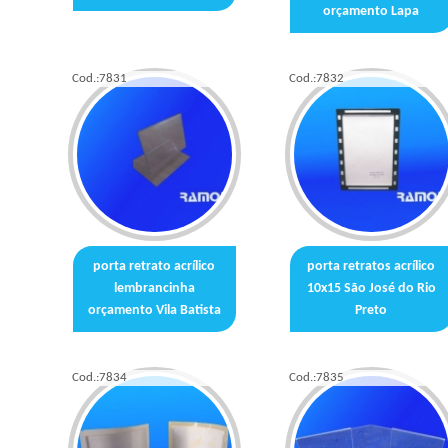
orçamento Lapa
Cod.:
7831
Cod.:
7832
porta retrato acrílico
porta retratos acrílico
lembrancinha
10x15 São José do Rio
orçamento Vila Batista
Preto
Cod.:
7834
Cod.:
7835