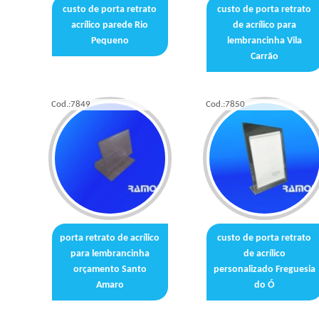
custo de porta retrato
custo de porta retrato
acrílico parede Rio
de acrílico para
Pequeno
lembrancinha Vila
Carrão
Cod.:
7849
Cod.:
7850
porta retrato de acrílico
custo de porta retrato
para lembrancinha
de acrílico
orçamento Santo
personalizado Freguesia
Amaro
do Ó