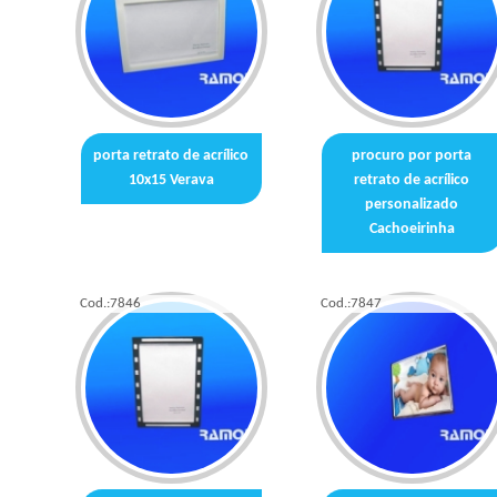
porta retrato de acrílico
procuro por porta
10x15 Verava
retrato de acrílico
personalizado
Cachoeirinha
Cod.:
7846
Cod.:
7847