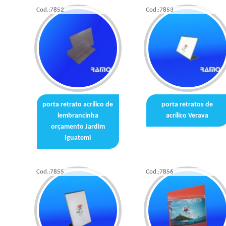
Cod.:
7852
Cod.:
7853
porta retrato acrílico de
porta retratos de
lembrancinha
acrílico Verava
orçamento Jardim
Iguatemi
Cod.:
7855
Cod.:
7856