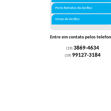
Porta Retratos de Acrílico
Urnas de Acrílico
Entre em contato pelos telefo
3869-4634
(19)
99127-3184
(19)