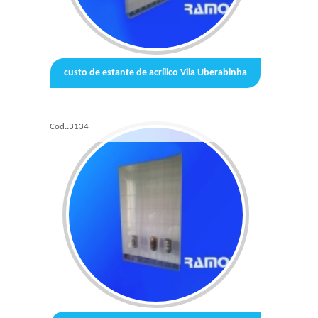
custo de estante de acrílico Vila Uberabinha
Cod.:
3134