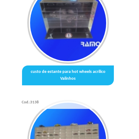
custo de estante para hot wheels acrílico
Valinhos
Cod.:
3138