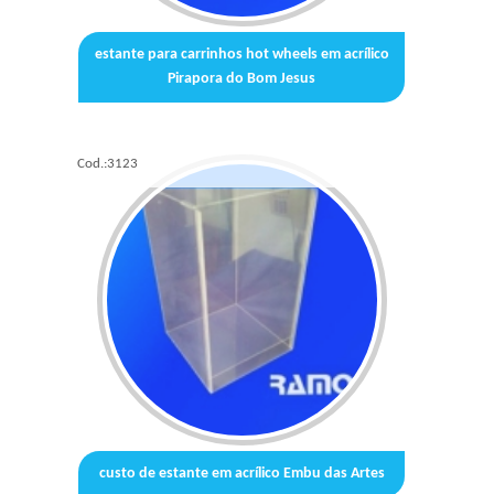
estante para carrinhos hot wheels em acrílico
Pirapora do Bom Jesus
Cod.:
3123
custo de estante em acrílico Embu das Artes