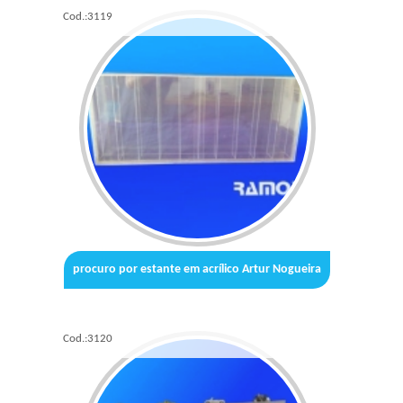
Cod.:
3119
procuro por estante em acrílico Artur Nogueira
Cod.:
3120