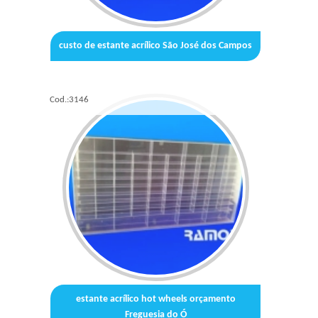
custo de estante acrílico São José dos Campos
Cod.:
3146
estante acrílico hot wheels orçamento
Freguesia do Ó