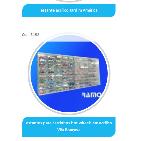
estante acrílico Jardim América
Cod.:
3152
estantes para carrinhos hot wheels em acrílico
Vila Boaçava