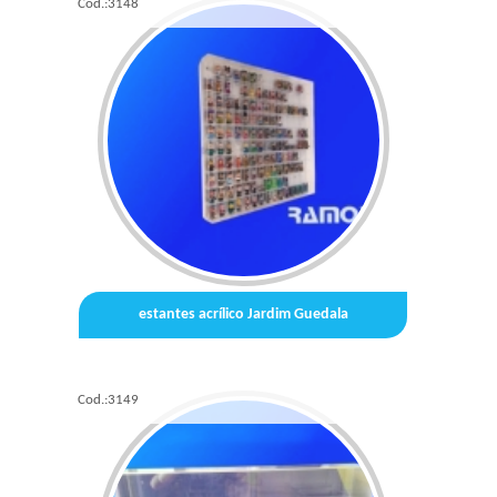
Cod.:
3148
estantes acrílico Jardim Guedala
Cod.:
3149