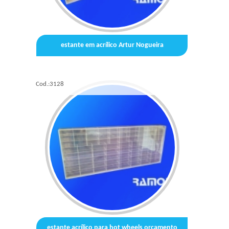
estante em acrílico Artur Nogueira
Cod.:
3128
estante acrílico para hot wheels orçamento