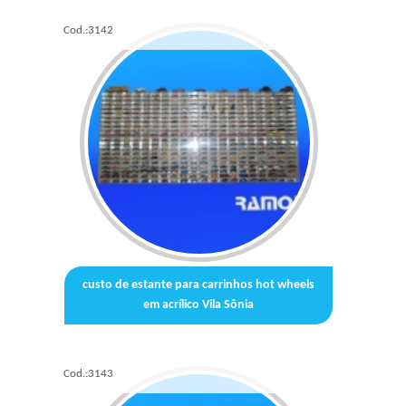
Cod.:
3142
custo de estante para carrinhos hot wheels
em acrílico Vila Sônia
Cod.:
3143