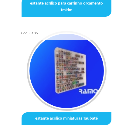
estante acrílico para carrinho orçamento
Imirim
Cod.:
3135
estante acrílico miniaturas Taubaté