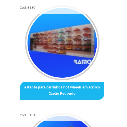
Cod.:
3130
estante para carrinhos hot wheels em acrílico
Capão Redondo
Cod.:
3131