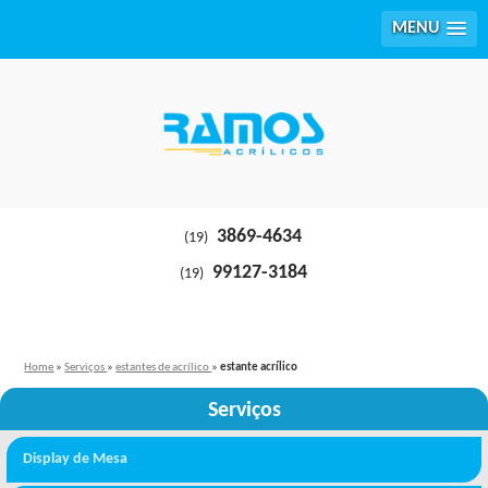
MENU
3869-4634
(19)
99127-3184
(19)
Home
»
Serviços
»
estantes de acrílico
»
estante acrílico
Serviços
Display de Mesa