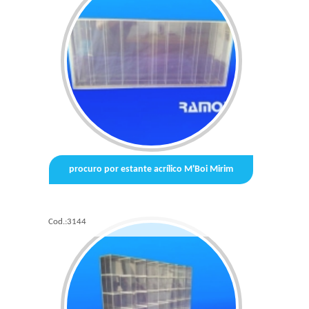
procuro por estante acrílico M'Boi Mirim
Cod.:
3144