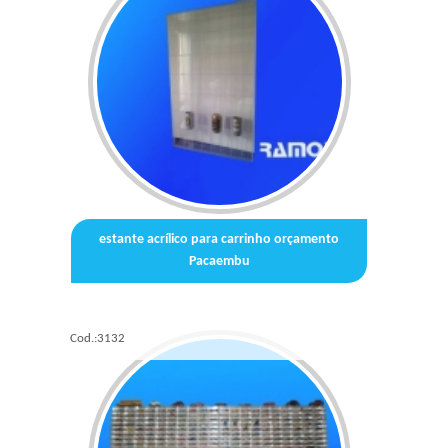
estante acrílico para carrinho orçamento
Pacaembu
Cod.:
3132