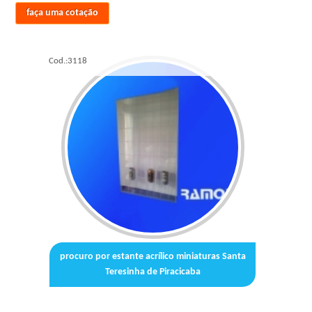
faça uma cotação
Cod.:
3118
procuro por estante acrílico miniaturas Santa
Teresinha de Piracicaba