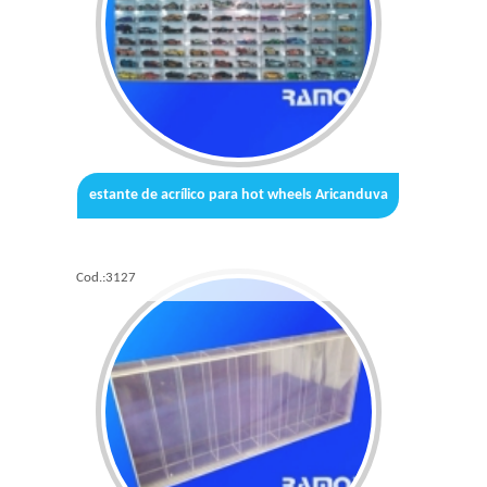
estante de acrílico para hot wheels Aricanduva
Cod.:
3127