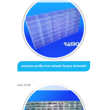
estantes acrílico hot wheels Parque Anhembi
Cod.:
3126