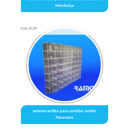
Mendonça
Cod.:
3129
estante acrílico para carrinho Jardim
Panorama