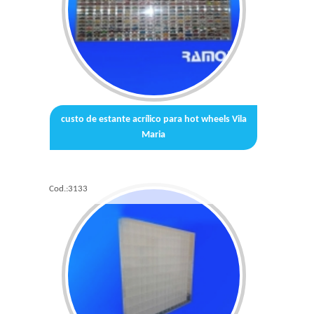
custo de estante acrílico para hot wheels Vila
Maria
Cod.:
3133