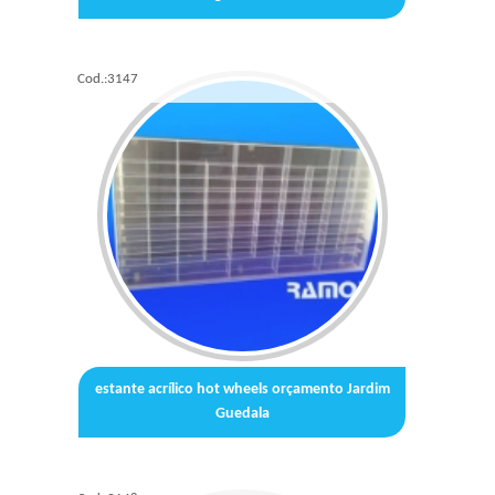
Cod.:
3147
estante acrílico hot wheels orçamento Jardim
Guedala