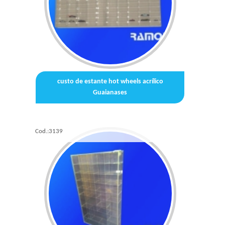
custo de estante hot wheels acrílico
Guaianases
Cod.:
3139