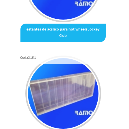
estantes de acrílico para hot wheels Jockey
Club
Cod.:
3151