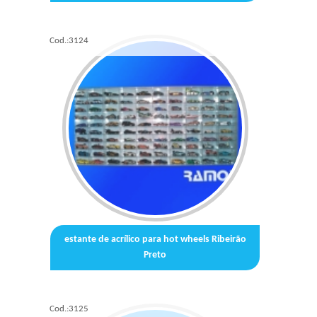
Cod.:
3124
estante de acrílico para hot wheels Ribeirão
Preto
Cod.:
3125