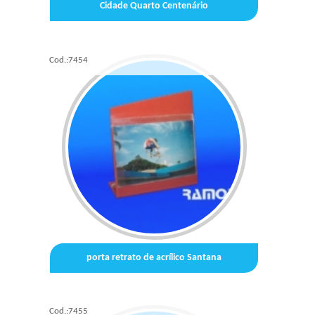
Cidade Quarto Centenário
Cod.:
7454
porta retrato de acrílico Santana
Cod.:
7455