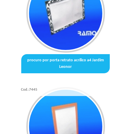
procuro por porta retrato acrílico a4 Jardim
Leonor
Cod.:
7445