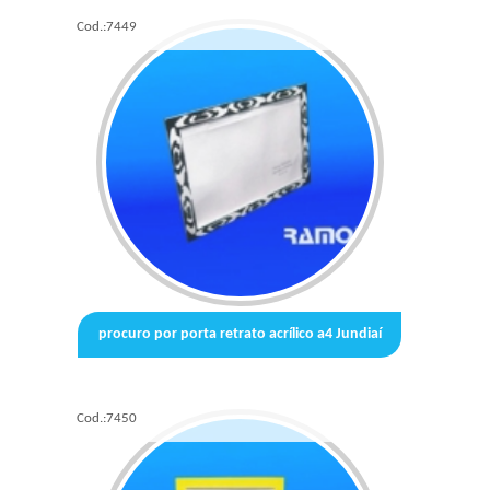
Cod.:
7449
procuro por porta retrato acrílico a4 Jundiaí
Cod.:
7450