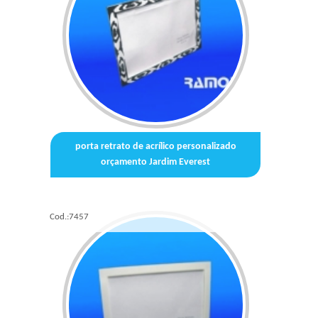
porta retrato de acrílico personalizado
orçamento Jardim Everest
Cod.:
7457