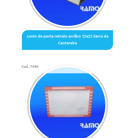
custo de porta retrato acrílico 15x21 Serra da
Cantareira
Cod.:
7440