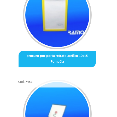
procuro por porta retrato acrílico 10x15
Pompéia
Cod.:
7451