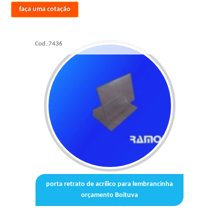
faça uma cotação
Cod.:
7436
porta retrato de acrílico para lembrancinha
orçamento Boituva