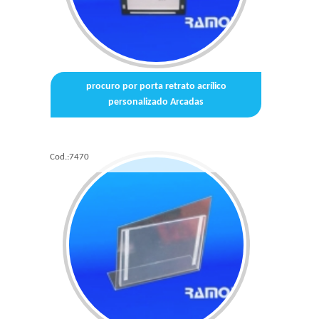
procuro por porta retrato acrílico
personalizado Arcadas
Cod.:
7470