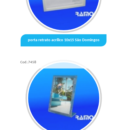
porta retrato acrílico 10x15 São Domingos
Cod.:
7458