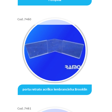
Pompéia
Cod.:
7460
porta retrato acrílico lembrancinha Brooklin
Cod.:
7461