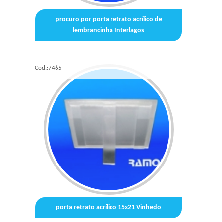
procuro por porta retrato acrílico de
lembrancinha Interlagos
Cod.:
7465
porta retrato acrílico 15x21 Vinhedo