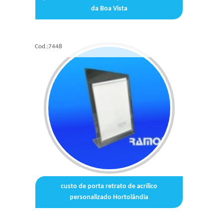
da Boa Vista
Cod.:
7448
custo de porta retrato de acrílico
personalizado Hortolândia