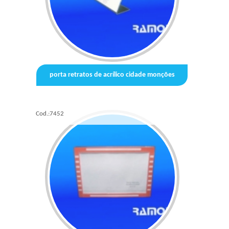
porta retratos de acrílico cidade monções
Cod.:
7452