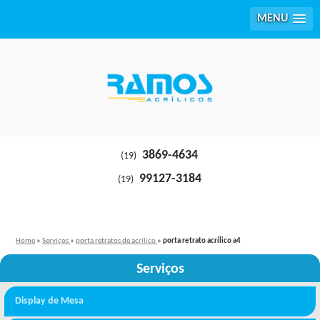
MENU
3869-4634
(19)
99127-3184
(19)
Home
»
Serviços
»
porta retratos de acrílico
»
porta retrato acrílico a4
Serviços
Display de Mesa