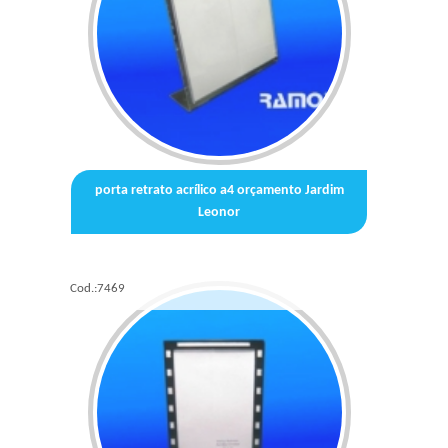
porta retrato acrílico a4 orçamento Jardim
Leonor
Cod.:
7469