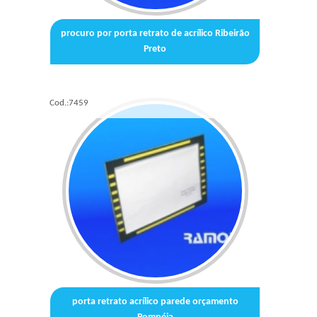
procuro por porta retrato de acrílico Ribeirão
Preto
Cod.:
7459
porta retrato acrílico parede orçamento