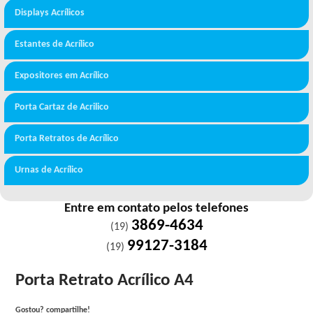
Displays Acrílicos
Estantes de Acrílico
Expositores em Acrílico
Porta Cartaz de Acrilico
Porta Retratos de Acrílico
Urnas de Acrílico
Entre em contato pelos telefones
3869-4634
(19)
99127-3184
(19)
Porta Retrato Acrílico A4
Gostou? compartilhe!