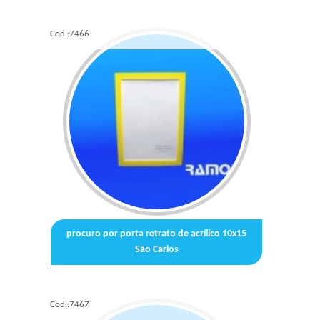
Cod.:
7466
procuro por porta retrato de acrílico 10x15
São Carlos
Cod.:
7467