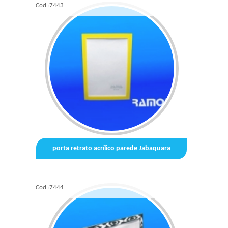
Cod.:
7443
porta retrato acrílico parede Jabaquara
Cod.:
7444