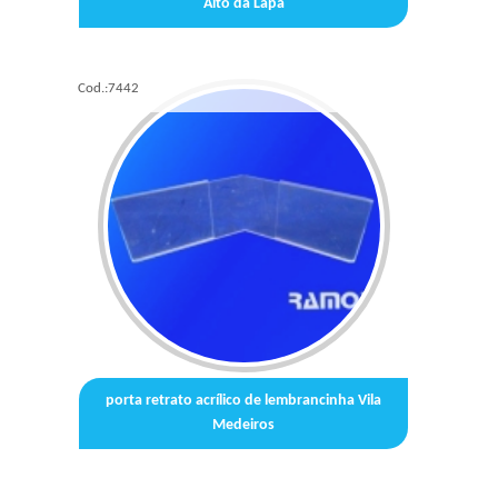
Alto da Lapa
Cod.:
7442
porta retrato acrílico de lembrancinha Vila
Medeiros