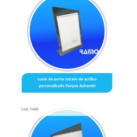
custo de porta retrato de acrílico
personalizado Parque Anhembi
Cod.:
7468