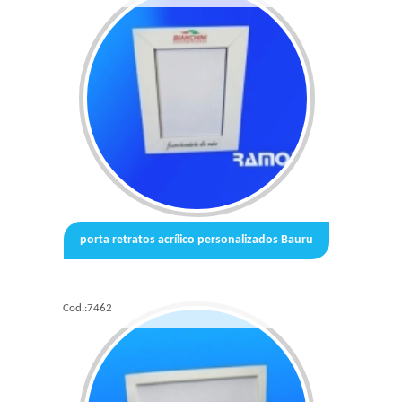
porta retratos acrílico personalizados Bauru
Cod.:
7462