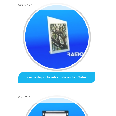
Cod.:
7437
custo de porta retrato de acrílico Tatuí
Cod.:
7438