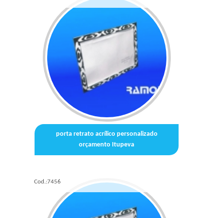
porta retrato acrílico personalizado
orçamento Itupeva
Cod.:
7456