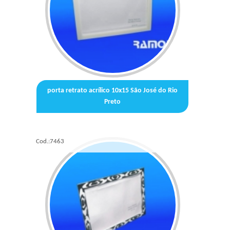
porta retrato acrílico 10x15 São José do Rio
Preto
Cod.:
7463