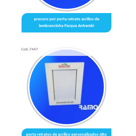
procuro por porta retrato acrílico de
lembrancinha Parque Anhembi
Cod.:
7447
porta retratos de acrílico personalizados Alto