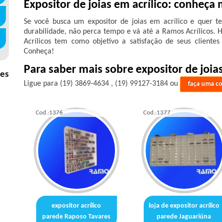
Expositor de joias em acrílico: conheça
Se você busca um expositor de joias em acrílico e quer te
durabilidade, não perca tempo e vá até a Ramos Acrílicos.
Acrílicos tem como objetivo a satisfação de seus clientes
Conheça!
Para saber mais sobre expositor de joias
nes
Ligue para
(19) 3869-4634
,
(19) 99127-3184
ou
faça uma c
Cod.:
1376
Cod.:
1377
expositor acrílico
loja de expositor acrílico
parede Raposo Tavares
parede Jaguariúna