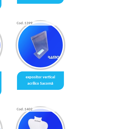
Cod.:
1399
expositor vertical
acrílico Sacomã
Cod.:
1402