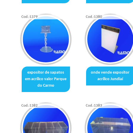
Cod.:
1379
Cod.:
1380
expositor de sapatos
onde vende expositor
em acrílico valor Parque
acrílico Jundiaí
do Carmo
Cod.:
1382
Cod.:
1383