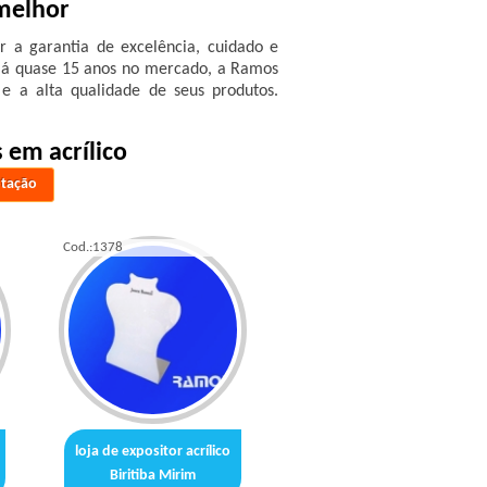
 melhor
r a garantia de excelência, cuidado e
 Há quase 15 anos no mercado, a Ramos
 e a alta qualidade de seus produtos.
 em acrílico
otação
Cod.:
1378
loja de expositor acrílico
Biritiba Mirim