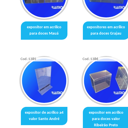
expositor em acrílico
expositores em acrílico
para doces Mauá
para doces Grajau
Cod.:
1385
Cod.:
1386
expositor de acrílico a4
expositor em acrílico
valor Santo André
para doces valor
Ribeirão Preto