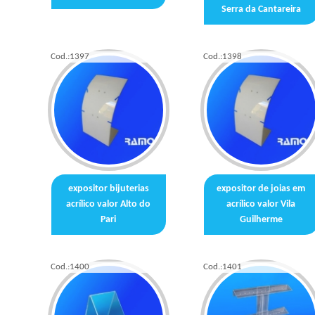
Serra da Cantareira
Cod.:
1397
Cod.:
1398
expositor bijuterias
expositor de joias em
acrílico valor Alto do
acrílico valor Vila
Pari
Guilherme
Cod.:
1400
Cod.:
1401