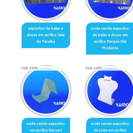
expositor de balas e
onde vende expositor
doces em acrílico Vale
de balas e doces em
do Paraíba
acrílico Parque Vila
Prudente
Cod.:
1394
Cod.:
1395
onde vende expositor
onde vende expositor
em acrílico Barueri
de joias em acrílico