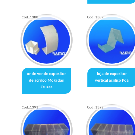
Cod.:
1388
Cod.:
1389
onde vende expositor
loja de expositor
de acrílico Mogi das
vertical acrílico Poá
Cruzes
Cod.:
1391
Cod.:
1392