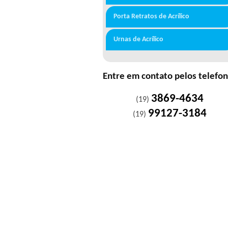
Porta Retratos de Acrílico
Urnas de Acrílico
Entre em contato pelos telefo
3869-4634
(19)
99127-3184
(19)