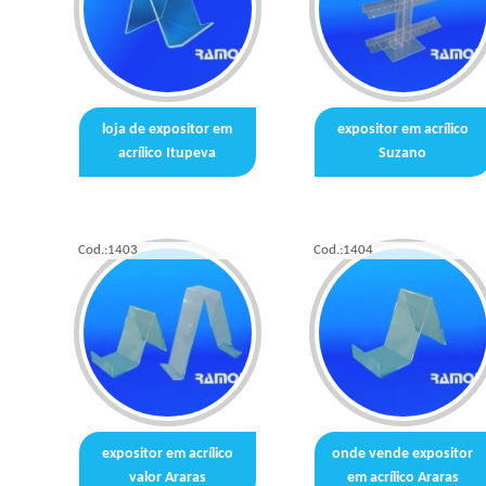
loja de expositor em
expositor em acrílico
acrílico Itupeva
Suzano
Cod.:
1403
Cod.:
1404
expositor em acrílico
onde vende expositor
valor Araras
em acrílico Araras