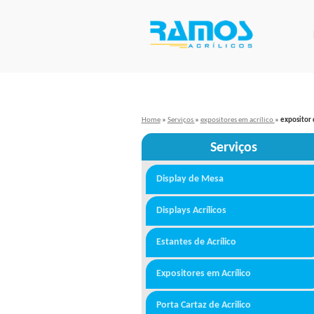
Home
»
Serviços
»
expositores em acrílico
»
expositor 
Serviços
Display de Mesa
Displays Acrílicos
Estantes de Acrílico
Expositores em Acrílico
Porta Cartaz de Acrilico